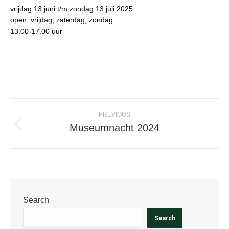
vrijdag 13 juni t/m zondag 13 juli 2025
open: vrijdag, zaterdag, zondag
13.00-17.00 uur
Post
navigation
PREVIOUS
Museumnacht 2024
Previous
post:
Search
Search